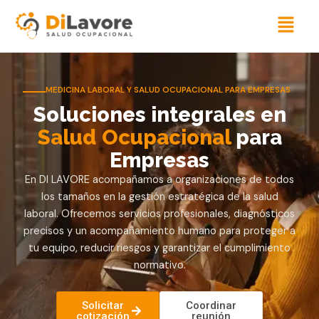
Ir
Menú
al
contenido
MEDICINA LABORAL Y SALUD OCUPACIONAL PARA EMPRESAS
Soluciones integrales en
Salud Ocupacional
para
Empresas
En DI LAVORE acompañamos a organizaciones de todos
los tamaños en la gestión estratégica de la salud
laboral. Ofrecemos servicios profesionales, diagnósticos
precisos y un acompañamiento humano para proteger a
tu equipo, reducir riesgos y garantizar el cumplimiento
normativo.
Solicitar
Coordinar
cotización
reunión