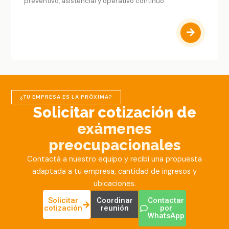
preventivo, asistencial y operativo continuo.
¿TU EMPRESA ES LA PRÓXIMA?
Solicitar cotización de
exámenes
preocupacionales
Contactá a nuestro equipo y recibí una propuesta
adaptada a tu empresa, cantidad de ingresos y
ubicaciones.
Solicitar
Coordinar
Contactar
cotización
reunión
por
WhatsApp