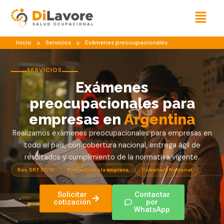
Ir
Menú
al
contenido
»
»
Inicio
Servicios
Exámenes preocupacionales
SERVICIOS
Exámenes
preocupacionales para
empresas en
Argentina
Realizamos exámenes preocupacionales para empresas en
todo el país, con cobertura nacional, entrega ágil de
resultados y cumplimiento de la normativa vigente.
Res. SRT 37/10
Protección a la empresa
Cobertura Nacional
Solicitar
Contactar
cotización
por
WhatsApp