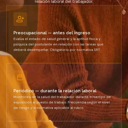
relación laboral del trabajador.
Preocupacional — antes del ingreso
Evalúa el estado de salud general y la aptitud física y
psíquica del postulante en relación con las tareas que
deberá desempeñar. Obligatorio por normativa SRT.
Periódico — durante la relación laboral
Monitoreo de la salud del trabajador durante el tiempo de
exposición al puesto de trabajo. Frecuencia según el nivel
de riesgo y la normativa aplicable al rubro.