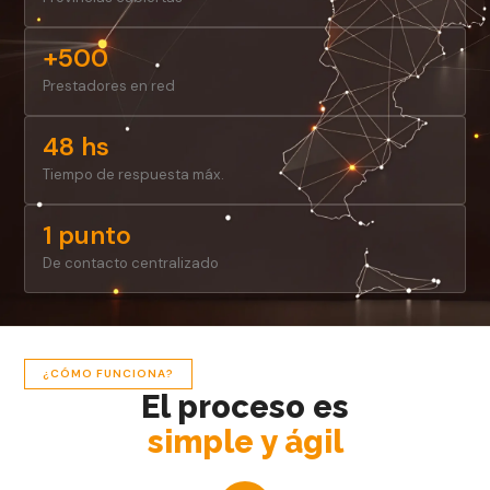
+500
Prestadores en red
48 hs
Tiempo de respuesta máx.
1 punto
De contacto centralizado
¿CÓMO FUNCIONA?
El proceso es
simple y ágil