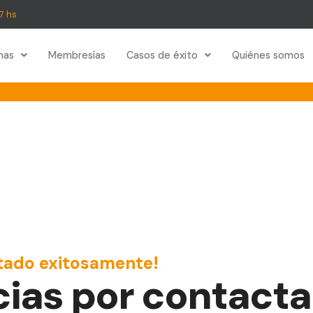
17 hs
mas
Membresías
Casos de éxito
Quiénes somos
tado exitosamente!
cias por contacta