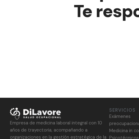
Te resp
SERVICIOS
Exámenes
Empresa de medicina laboral integral con 10
preocupacion
años de trayectoria, acompañando a
Medicina in 
organizaciones en la gestión estratégica de la
Psicotécnicos