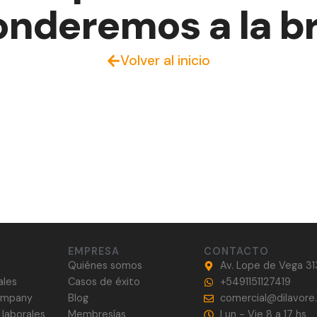
onderemos a la b
Volver al inicio
EMPRESA
CONTACTO
Quiénes somos
Av. Lope de Vega 31
ales
Casos de éxito
+5491151127419
company
Blog
comercial@dilavore
 laborales
Membresías
Lun - Vie 8 a 17 hs