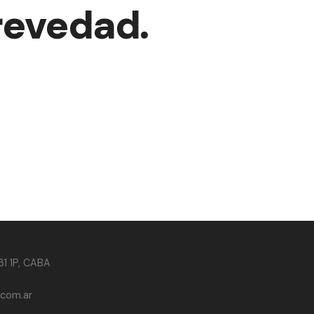
revedad.
31 1P, CABA
.com.ar