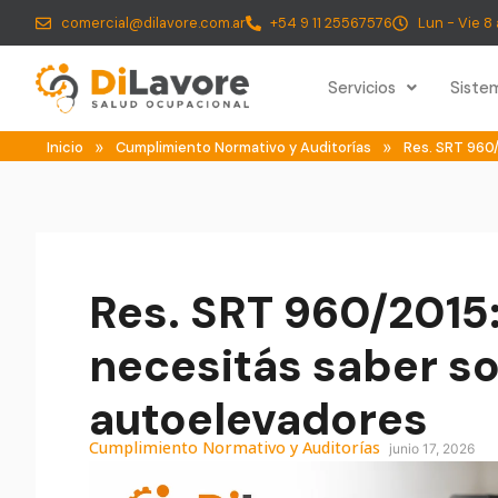
comercial@dilavore.com.ar
+54 9 11 25567576
Lun - Vie 8 
Servicios
Siste
»
»
Inicio
Cumplimiento Normativo y Auditorías
Res. SRT 960
Res. SRT 960/2015:
necesitás saber s
autoelevadores
Cumplimiento Normativo y Auditorías
junio 17, 2026