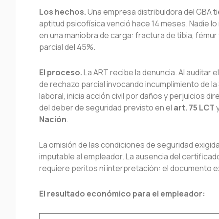
Los hechos.
Una empresa distribuidora del GBA t
aptitud psicofísica venció hace 14 meses. Nadie lo
en una maniobra de carga: fractura de tibia, fému
parcial del 45%.
El proceso.
La ART recibe la denuncia. Al auditar e
de rechazo parcial invocando incumplimiento de l
laboral, inicia acción civil por daños y perjuicios
del deber de seguridad previsto en el
art. 75 LCT
y
Nación
.
La omisión de las condiciones de seguridad exigid
imputable al empleador. La ausencia del certifica
requiere peritos ni interpretación: el documento ex
El resultado económico para el empleador: