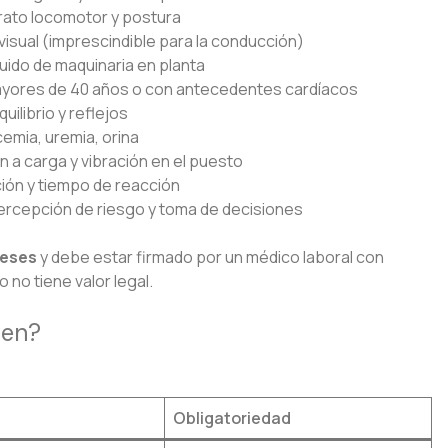
rato locomotor y postura
isual (imprescindible para la conducción)
uido de maquinaria en planta
ayores de 40 años o con antecedentes cardíacos
uilibrio y reflejos
mia, uremia, orina
 a carga y vibración en el puesto
ión y tiempo de reacción
rcepción de riesgo y toma de decisiones
meses
y debe estar firmado por un médico laboral con
o no tiene valor legal.
men?
Obligatoriedad