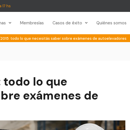
a 17 hs
mas
Membresías
Casos de éxito
Quiénes somos
/2015: todo lo que necesitás saber sobre exámenes de autoelevadores
 todo lo que
obre exámenes de