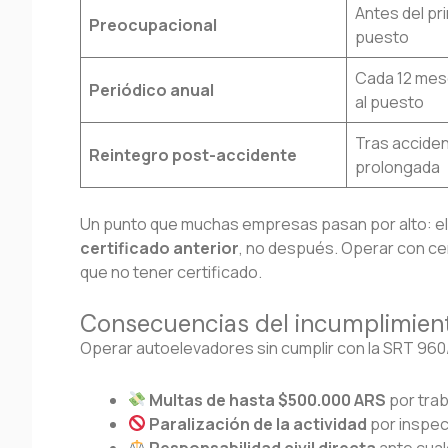
Antes del pr
Preocupacional
puesto
Cada 12 mes
Periódico anual
al puesto
Tras accide
Reintegro post-accidente
prolongada
Un punto que muchas empresas pasan por alto: el
certificado anterior
, no después. Operar con ce
que no tener certificado.
Consecuencias del incumplimien
Operar autoelevadores sin cumplir con la SRT 960
Multas de hasta $500.000 ARS
por tra
Paralización de la actividad
por inspe
Responsabilidad civil directa
ante cual