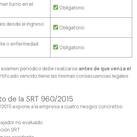
imer turno en el
Obligatorio
es desde el ingreso
Obligatorio
nte o enfermedad
Obligatorio
 examen periódico debe realizarse
antes de que venza el
rtificado vencido tiene las mismas consecuencias legales
to de la SRT 960/2015
/2015 expone a la empresa a cuatro riesgos concretos:
bajador no evaluado
cción SRT
quier accidente