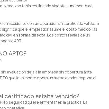
 empleado no tenía certificado vigente al momento del
e un accidente con un operador sin certificado válido, la
o significa que el empleador asume el costo médico, las
ad civil
en forma directa
. Los costos reales de un
 paga la ART.
a NO APTO?
O
.
 sin evaluación deja a la empresa sin cobertura ante
 APTO que igualmente opera un autoelevador expone al
el certificado estaba vencido?
H o seguridad quiere enfrentar en la práctica. La
a y operativa.