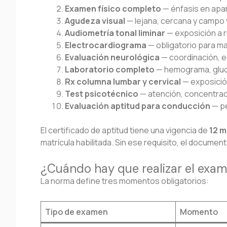
Examen físico completo
— énfasis en apa
Agudeza visual
— lejana, cercana y campo v
Audiometría tonal liminar
— exposición a r
Electrocardiograma
— obligatorio para m
Evaluación neurológica
— coordinación, eq
Laboratorio completo
— hemograma, gluce
Rx columna lumbar y cervical
— exposición
Test psicotécnico
— atención, concentrac
Evaluación aptitud para conducción
— pe
El certificado de aptitud tiene una vigencia de
12 
matrícula habilitada. Sin ese requisito, el document
¿Cuándo hay que realizar el exa
La norma define tres momentos obligatorios:
Tipo de examen
Momento