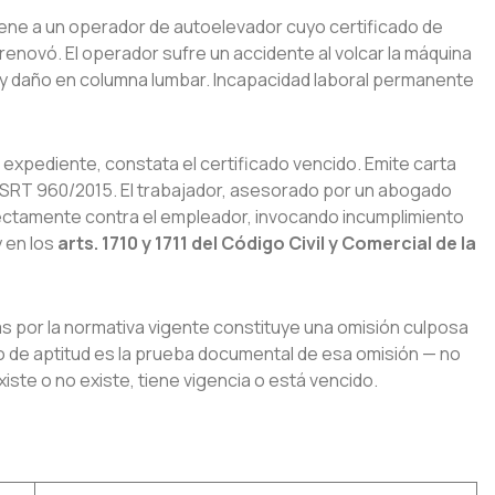
iene a un operador de autoelevador cuyo certificado de
 renovó. El operador sufre un accidente al volcar la máquina
r y daño en columna lumbar. Incapacidad laboral permanente
l expediente, constata el certificado vencido. Emite carta
a SRT 960/2015. El trabajador, asesorado por un abogado
 directamente contra el empleador, invocando incumplimiento
 en los
arts. 1710 y 1711 del Código Civil y Comercial de la
as por la normativa vigente constituye una omisión culposa
do de aptitud es la prueba documental de esa omisión — no
iste o no existe, tiene vigencia o está vencido.