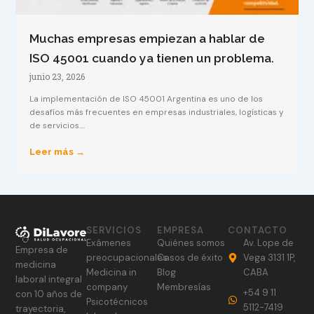
Muchas empresas empiezan a hablar de
ISO 45001 cuando ya tienen un problema.
junio 23, 2026
La implementación de ISO 45001 Argentina es uno de los
desafíos más frecuentes en empresas industriales, logísticas y
de servicios....
Leer más →
SERVICIOS
EMPRESA
CONTACTO
Exámenes
Quiénes somos
Av. Lope de
Empresa de
preocupacionales
Casos de éxito
Vega 3131 1P,
medicina
Medicina in
Blog
CABA
laboral integral
company
Membresías
+54 9 11
con 10 años de
Psicotécnicos
5112-7419
trayectoria,