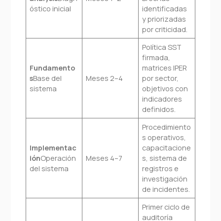
óstico inicial
identificadas
y priorizadas
por criticidad.
Política SST
firmada,
Fundamento
matrices IPER
s
Base del
Meses 2–4
por sector,
sistema
objetivos con
indicadores
definidos.
Procedimiento
s operativos,
Implementac
capacitacione
ión
Operación
Meses 4–7
s, sistema de
del sistema
registros e
investigación
de incidentes.
Primer ciclo de
auditoría